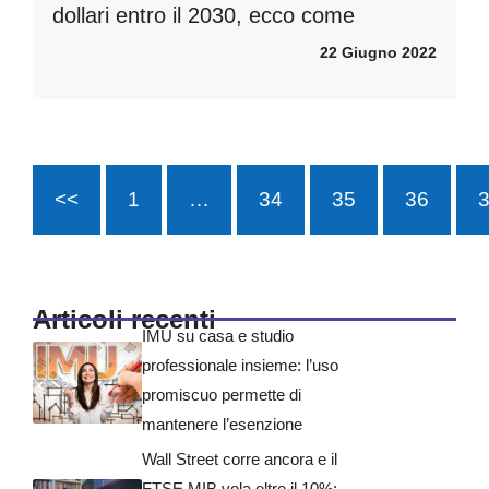
dollari entro il 2030, ecco come
22 Giugno 2022
<<
1
…
34
35
36
Articoli recenti
IMU su casa e studio
professionale insieme: l’uso
promiscuo permette di
mantenere l’esenzione
Wall Street corre ancora e il
FTSE MIB vola oltre il 10%: