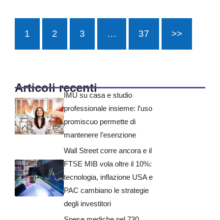
1
2
3
…
37
>>
Articoli recenti
IMU su casa e studio
professionale insieme: l’uso
promiscuo permette di
mantenere l’esenzione
Wall Street corre ancora e il
FTSE MIB vola oltre il 10%:
tecnologia, inflazione USA e
PAC cambiano le strategie
degli investitori
Spese mediche nel 730