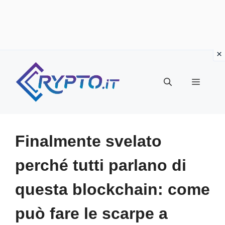
Vai
al
Menu
contenuto
Finalmente svelato
perché tutti parlano di
questa blockchain: come
può fare le scarpe a