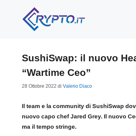
Vai
al
contenuto
SushiSwap: il nuovo Hea
“Wartime Ceo”
28 Ottobre 2022
di
Valerio Diaco
Il team e la community di SushiSwap dovr
nuovo capo chef Jared Grey. Il nuovo Ceo
ma il tempo stringe.