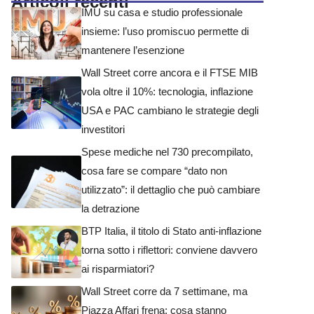
Articoli recenti
IMU su casa e studio professionale
insieme: l’uso promiscuo permette di
mantenere l’esenzione
Wall Street corre ancora e il FTSE MIB
vola oltre il 10%: tecnologia, inflazione
USA e PAC cambiano le strategie degli
investitori
Spese mediche nel 730 precompilato,
cosa fare se compare “dato non
utilizzato”: il dettaglio che può cambiare
la detrazione
BTP Italia, il titolo di Stato anti-inflazione
torna sotto i riflettori: conviene davvero
ai risparmiatori?
Wall Street corre da 7 settimane, ma
Piazza Affari frena: cosa stanno