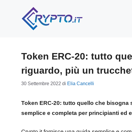
Vai
al
contenuto
Token ERC-20: tutto que
riguardo, più un trucchet
30 Settembre 2022
di
Elia Cancelli
Token ERC-20: tutto quello che bisogna 
semplice e completa per principianti ed e
Crypto.it fornisce una guida semplice e co