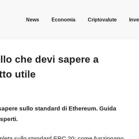
News
Economia
Criptovalute
Inve
llo che devi sapere a
to utile
sapere sullo standard di Ethereum. Guida
sperti.
mpleta sullo standard ERC 20: come funzionano