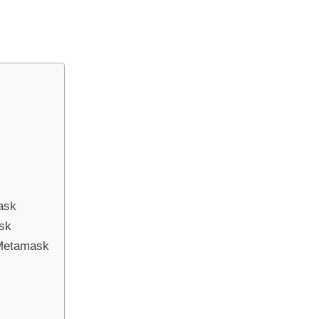
ask
sk
 Metamask