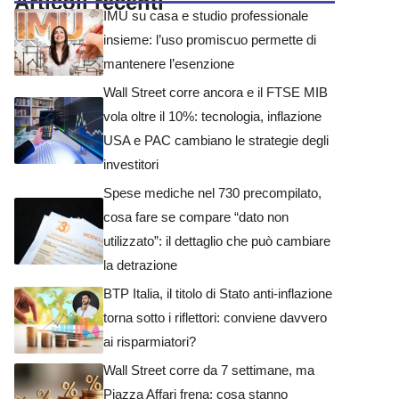
Articoli recenti
IMU su casa e studio professionale
insieme: l’uso promiscuo permette di
mantenere l’esenzione
Wall Street corre ancora e il FTSE MIB
vola oltre il 10%: tecnologia, inflazione
USA e PAC cambiano le strategie degli
investitori
Spese mediche nel 730 precompilato,
cosa fare se compare “dato non
utilizzato”: il dettaglio che può cambiare
la detrazione
BTP Italia, il titolo di Stato anti-inflazione
torna sotto i riflettori: conviene davvero
ai risparmiatori?
Wall Street corre da 7 settimane, ma
Piazza Affari frena: cosa stanno