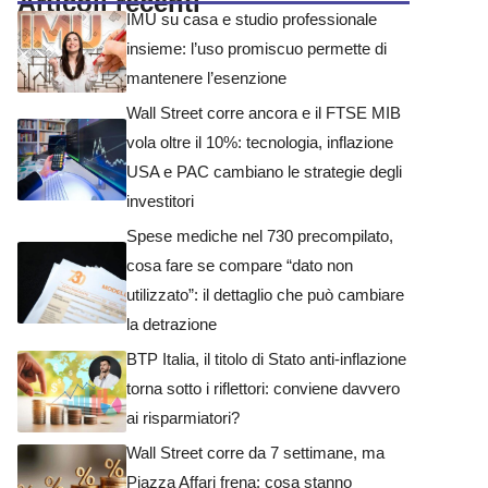
Articoli recenti
IMU su casa e studio professionale
insieme: l’uso promiscuo permette di
mantenere l’esenzione
Wall Street corre ancora e il FTSE MIB
vola oltre il 10%: tecnologia, inflazione
USA e PAC cambiano le strategie degli
investitori
Spese mediche nel 730 precompilato,
cosa fare se compare “dato non
utilizzato”: il dettaglio che può cambiare
la detrazione
BTP Italia, il titolo di Stato anti-inflazione
torna sotto i riflettori: conviene davvero
ai risparmiatori?
Wall Street corre da 7 settimane, ma
Piazza Affari frena: cosa stanno