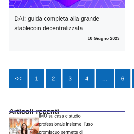
DAI: guida completa alla grande
stablecoin decentralizzata
10 Giugno 2023
<<
1
2
3
4
…
6
Articoli recenti
IMU su casa e studio
professionale insieme: l’uso
promiscuo permette di