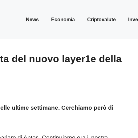
News
Economia
Criptovalute
Inve
ta del nuovo layer1e della
nelle ultime settimane. Cerchiamo però di
arlare di Aptos. Continuiamo ora il nostro