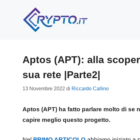
Vai
al
contenuto
Aptos (APT): alla scoper
sua rete |Parte2|
13 Novembre 2022
di
Riccardo Callino
Aptos (APT) ha fatto parlare molto di se 
capire meglio questo progetto.
Nel
PRIMO ARTICOLO
abbiamo iniziato a p