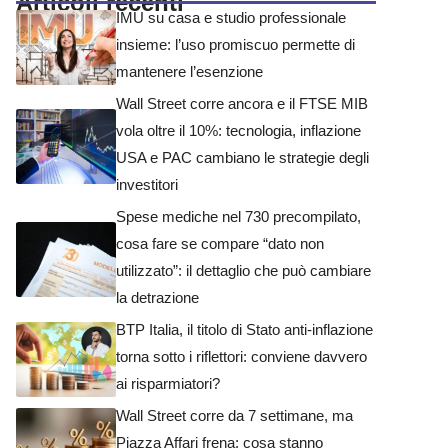
Articoli recenti
IMU su casa e studio professionale
insieme: l’uso promiscuo permette di
mantenere l’esenzione
Wall Street corre ancora e il FTSE MIB
vola oltre il 10%: tecnologia, inflazione
USA e PAC cambiano le strategie degli
investitori
Spese mediche nel 730 precompilato,
cosa fare se compare “dato non
utilizzato”: il dettaglio che può cambiare
la detrazione
BTP Italia, il titolo di Stato anti-inflazione
torna sotto i riflettori: conviene davvero
ai risparmiatori?
Wall Street corre da 7 settimane, ma
Piazza Affari frena: cosa stanno