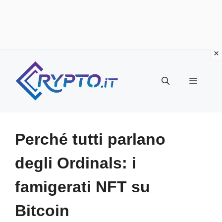
Vai
al
Menu
contenuto
Perché tutti parlano
degli Ordinals: i
famigerati NFT su
Bitcoin