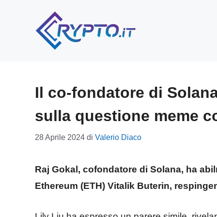
Vai
al
contenuto
Il co-fondatore di Solana
sulla questione meme c
28 Aprile 2024
di
Valerio Diaco
Raj Gokal, cofondatore di Solana, ha abil
Ethereum (ETH) Vitalik Buterin, respingen
Lily Liu ha espresso un parere simile, rivel