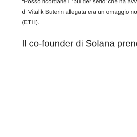
“Posso ricordarle il ‘builder serio’ che ha avv
di Vitalik Buterin allegata era un omaggio n
(ETH).
Il co-founder di Solana prend