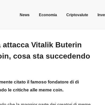
News
Economia
Criptovalute
Inve
 attacca Vitalik Buterin
oin, cosa sta succedendo
mente citato il famoso fondatore di di
do le critiche alle meme coin.
ando che la maggior parte dei creatori di meme