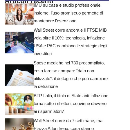
Articoli recenti
IMU su casa e studio professionale
insieme: l’uso promiscuo permette di
mantenere l’esenzione
Wall Street corre ancora e il FTSE MIB
vola oltre il 10%: tecnologia, inflazione
USA e PAC cambiano le strategie degli
investitori
Spese mediche nel 730 precompilato,
cosa fare se compare “dato non
utilizzato”: il dettaglio che può cambiare
la detrazione
BTP Italia, il titolo di Stato anti-inflazione
torna sotto i riflettori: conviene davvero
ai risparmiatori?
Wall Street corre da 7 settimane, ma
Piazza Affari frena: cosa stanno