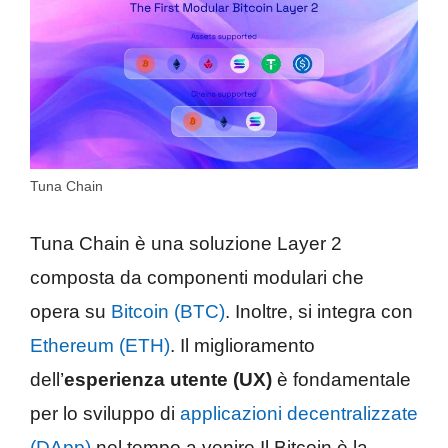
Tuna Chain
Tuna Chain è una soluzione Layer 2
composta da componenti modulari che
opera su
Bitcoin (BTC)
. Inoltre, si integra con
Ethereum (ETH)
. Il miglioramento
dell’
esperienza utente (UX)
è fondamentale
per lo sviluppo di
applicazioni decentralizzate
(DApp)
nel tempo a venire.Il Bitcoin è la