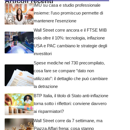
Articoli recenti
IMU su casa e studio professionale
insieme: l’uso promiscuo permette di
mantenere l’esenzione
Wall Street corre ancora e il FTSE MIB
vola oltre il 10%: tecnologia, inflazione
USA e PAC cambiano le strategie degli
investitori
Spese mediche nel 730 precompilato,
cosa fare se compare “dato non
utilizzato”: il dettaglio che può cambiare
la detrazione
BTP Italia, il titolo di Stato anti-inflazione
torna sotto i riflettori: conviene davvero
ai risparmiatori?
Wall Street corre da 7 settimane, ma
Piazza Affari frena: cosa stanno