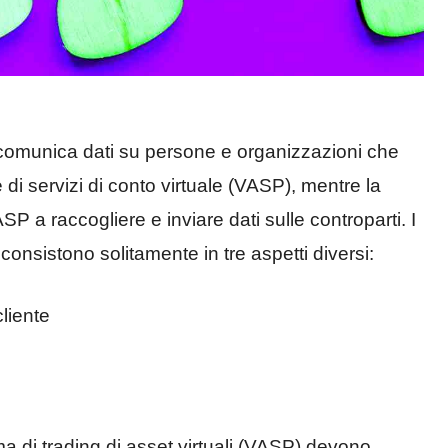
omunica dati su persone e organizzazioni che
re di servizi di conto virtuale (VASP), mentre la
VASP a raccogliere e inviare dati sulle controparti. I
nsistono solitamente in tre aspetti diversi:
liente
forma di trading di asset virtuali (VASP) devono