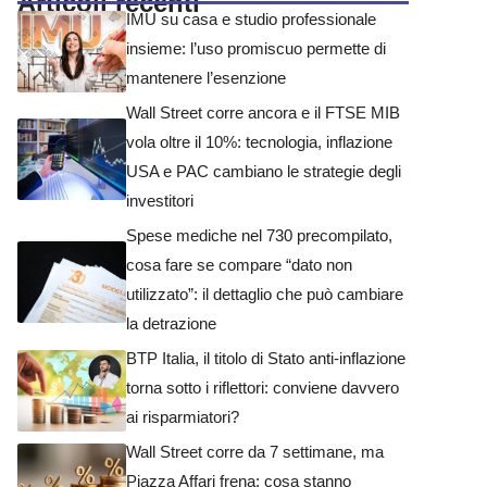
Articoli recenti
IMU su casa e studio professionale
insieme: l’uso promiscuo permette di
mantenere l’esenzione
Wall Street corre ancora e il FTSE MIB
vola oltre il 10%: tecnologia, inflazione
USA e PAC cambiano le strategie degli
investitori
Spese mediche nel 730 precompilato,
cosa fare se compare “dato non
utilizzato”: il dettaglio che può cambiare
la detrazione
BTP Italia, il titolo di Stato anti-inflazione
torna sotto i riflettori: conviene davvero
ai risparmiatori?
Wall Street corre da 7 settimane, ma
Piazza Affari frena: cosa stanno