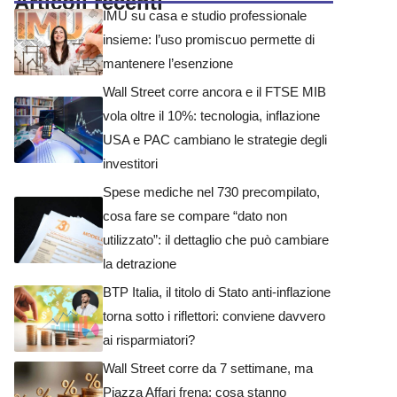
Articoli recenti
IMU su casa e studio professionale
insieme: l’uso promiscuo permette di
mantenere l’esenzione
Wall Street corre ancora e il FTSE MIB
vola oltre il 10%: tecnologia, inflazione
USA e PAC cambiano le strategie degli
investitori
Spese mediche nel 730 precompilato,
cosa fare se compare “dato non
utilizzato”: il dettaglio che può cambiare
la detrazione
BTP Italia, il titolo di Stato anti-inflazione
torna sotto i riflettori: conviene davvero
ai risparmiatori?
Wall Street corre da 7 settimane, ma
Piazza Affari frena: cosa stanno