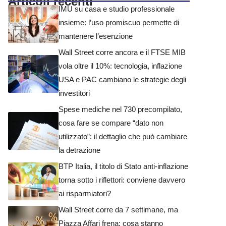
Articoli recenti
IMU su casa e studio professionale
insieme: l’uso promiscuo permette di
mantenere l’esenzione
Wall Street corre ancora e il FTSE MIB
vola oltre il 10%: tecnologia, inflazione
USA e PAC cambiano le strategie degli
investitori
Spese mediche nel 730 precompilato,
cosa fare se compare “dato non
utilizzato”: il dettaglio che può cambiare
la detrazione
BTP Italia, il titolo di Stato anti-inflazione
torna sotto i riflettori: conviene davvero
ai risparmiatori?
Wall Street corre da 7 settimane, ma
Piazza Affari frena: cosa stanno