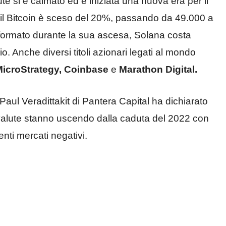
lute si è calmato ed è iniziata una nuova era per il
il Bitcoin è sceso del 20%, passando da 49.000 a
formato durante la sua ascesa, Solana costa
. Anche diversi titoli azionari legati al mondo
icroStrategy, Coinbase
e
Marathon Digital.
 Paul Veradittakit di Pantera Capital ha dichiarato
ovalute stanno uscendo dalla caduta del 2022 con
nti mercati negativi.