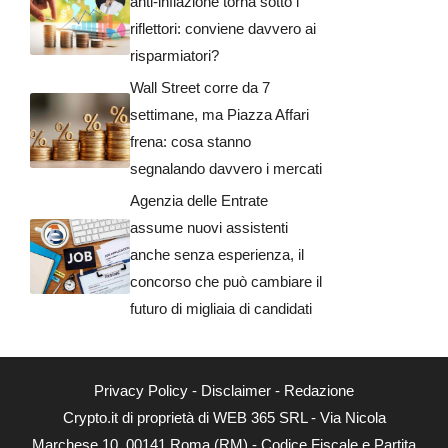
anti-inflazione torna sotto i
riflettori: conviene davvero ai
risparmiatori?
Wall Street corre da 7
settimane, ma Piazza Affari
frena: cosa stanno
segnalando davvero i mercati
Agenzia delle Entrate
assume nuovi assistenti
anche senza esperienza, il
concorso che può cambiare il
futuro di migliaia di candidati
Privacy Policy
-
Disclaimer
-
Redazione
Crypto.it di proprietà di WEB 365 SRL - Via Nicola
Marchese 10, 00141 Roma (RM) - Codice Fiscale e Partita