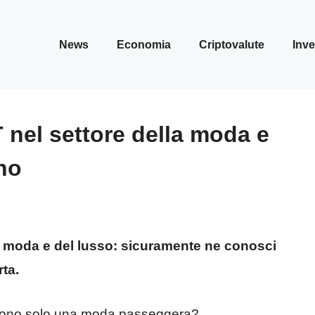
News
Economia
Criptovalute
Inve
T nel settore della moda e
no
lla moda e del lusso: sicuramente ne conosci
rta.
o sono solo una moda passeggera?