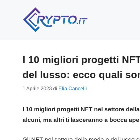
Vai
al
contenuto
I 10 migliori progetti NF
del lusso: ecco quali so
1 Aprile 2023
di
Elia Cancelli
I 10 migliori progetti NFT nel settore de
alcuni, ma altri ti lasceranno a bocca ape
Gli NFT nel settore della moda e del luss