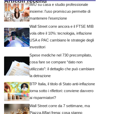
Articoli recenti
IMU su casa e studio professionale
insieme: l’uso promiscuo permette di
mantenere l’esenzione
Wall Street corre ancora e il FTSE MIB
vola oltre il 10%: tecnologia, inflazione
USA e PAC cambiano le strategie degli
investitori
Spese mediche nel 730 precompilato,
cosa fare se compare “dato non
utilizzato”: il dettaglio che può cambiare
la detrazione
BTP Italia, il titolo di Stato anti-inflazione
torna sotto i riflettori: conviene davvero
ai risparmiatori?
Wall Street corre da 7 settimane, ma
Piazza Affari frena: cosa stanno