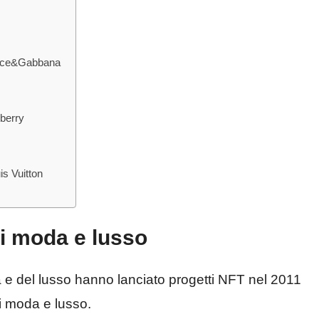
Dolce&Gabbana
rberry
is Vuitton
di moda e lusso
a e del lusso hanno lanciato progetti NFT nel 2011
di moda e lusso.