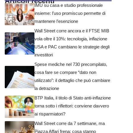
Articoli recenti
IMU su casa e studio professionale
insieme: l’uso promiscuo permette di
mantenere l’esenzione
Wall Street corre ancora e il FTSE MIB
vola oltre il 10%: tecnologia, inflazione
USA e PAC cambiano le strategie degli
investitori
Spese mediche nel 730 precompilato,
cosa fare se compare “dato non
utilizzato”: il dettaglio che può cambiare
la detrazione
BTP Italia, il titolo di Stato anti-inflazione
torna sotto i riflettori: conviene davvero
ai risparmiatori?
Wall Street corre da 7 settimane, ma
Piazza Affari frena: cosa stanno