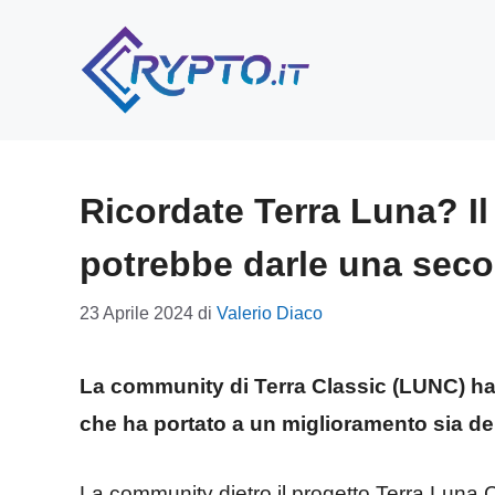
Vai
al
contenuto
Ricordate Terra Luna? 
potrebbe darle una seco
23 Aprile 2024
di
Valerio Diaco
La community di Terra Classic (LUNC) ha ri
che ha portato a un miglioramento sia del
La community dietro il progetto Terra Luna