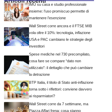
Articoli recenti
IMU su casa e studio professionale
insieme: l’uso promiscuo permette di
mantenere l’esenzione
Wall Street corre ancora e il FTSE MIB
vola oltre il 10%: tecnologia, inflazione
USA e PAC cambiano le strategie degli
investitori
Spese mediche nel 730 precompilato,
cosa fare se compare “dato non
utilizzato”: il dettaglio che può cambiare
la detrazione
BTP Italia, il titolo di Stato anti-inflazione
torna sotto i riflettori: conviene davvero
ai risparmiatori?
Wall Street corre da 7 settimane, ma
Piazza Affari frena: cosa stanno