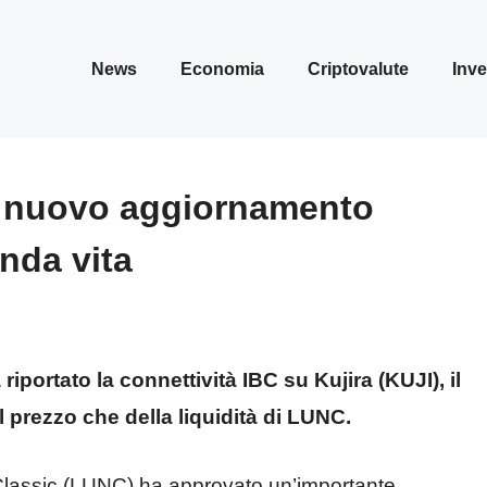
News
Economia
Criptovalute
Inve
Il nuovo aggiornamento
nda vita
portato la connettività IBC su Kujira (KUJI), il
 prezzo che della liquidità di LUNC.
 Classic (LUNC) ha approvato un’importante