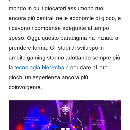
mondo in cui i giocatori assumono ruoli
ancora più centrali nelle economie di gioco, e
ricevono ricompense adeguate al tempo
speso. Oggi, questo paradigma ha iniziato a
prendere forma. Gli studi di sviluppo in
ambito gaming stanno adottando sempre più
la
tecnologia blockchain
per dare ai loro
giochi un’esperienza ancora più
coinvolgente.