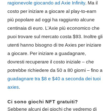
ragionevole giocando ad Axie Infinity
. Ma il
costo per iniziare a giocare al play-to-earn
più popolare ad oggi ha raggiunto alcune
centinaia di euro. L’Axie più economico che
puoi trovare sul mercato costa $93. Inoltre gli
utenti hanno bisogno di tre Axies per iniziare
a giocare. Per iniziare a guadagnare,
dovresti recuperare il costo iniziale – che
potrebbe richiedere da 50 a 80 giorni – fino a
guadagnare tra $8 e $40 a seconda dei tuoi
axies
.
Ci sono giochi NFT gratuiti?
Sebbene alcuni dei giochi che vedremo di