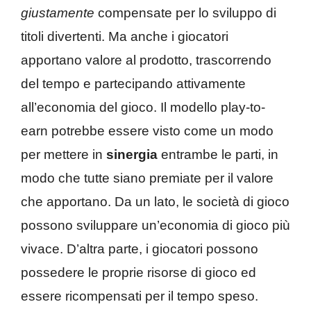
giustamente
compensate per lo sviluppo di
titoli divertenti. Ma anche i giocatori
apportano valore al prodotto, trascorrendo
del tempo e partecipando attivamente
all’economia del gioco. Il modello play-to-
earn potrebbe essere visto come un modo
per mettere in
sinergia
entrambe le parti, in
modo che tutte siano premiate per il valore
che apportano. Da un lato, le società di gioco
possono sviluppare un’economia di gioco più
vivace. D’altra parte, i giocatori possono
possedere le proprie risorse di gioco ed
essere ricompensati per il tempo speso.