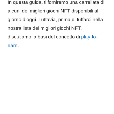
In questa guida, ti forniremo una carrellata di
alcuni dei migliori giochi NFT disponibili al
giorno d’oggi. Tuttavia, prima di tuffarci nella
nostra lista dei migliori giochi NFT,
discutiamo la basi del concetto di
play-to-
earn
.