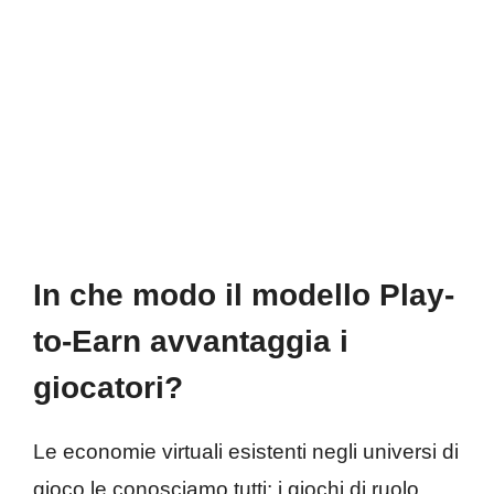
In che modo il modello Play-
to-Earn avvantaggia i
giocatori?
Le economie virtuali esistenti negli universi di
gioco le conosciamo tutti: i giochi di ruolo