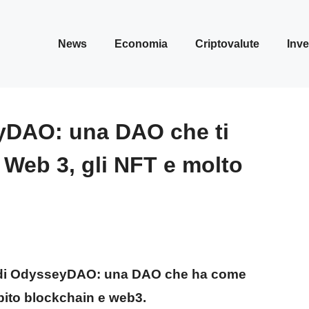
News
Economia
Criptovalute
Inve
eyDAO: una DAO che ti
 Web 3, gli NFT e molto
mo di OdysseyDAO: una DAO che ha come
mbito blockchain e web3.