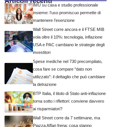
Articoli recenti
IMU su casa e studio professionale
insieme: l’uso promiscuo permette di
mantenere l’esenzione
Wall Street corre ancora e il FTSE MIB
vola oltre il 10%: tecnologia, inflazione
USA e PAC cambiano le strategie degli
investitori
Spese mediche nel 730 precompilato,
cosa fare se compare “dato non
utilizzato”: il dettaglio che può cambiare
la detrazione
BTP Italia, il titolo di Stato anti-inflazione
torna sotto i riflettori: conviene davvero
ai risparmiatori?
Wall Street corre da 7 settimane, ma
Piazza Affari frena: cosa stanno