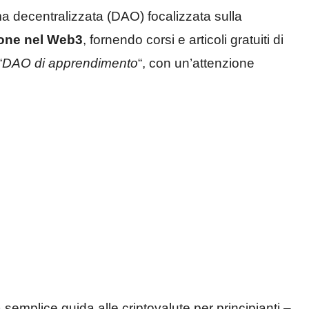
decentralizzata (DAO) focalizzata sulla
sone nel Web3
, fornendo corsi e articoli gratuiti di
“
DAO di apprendimento
“, con un’attenzione
 semplice guida alle criptovalute per principianti –