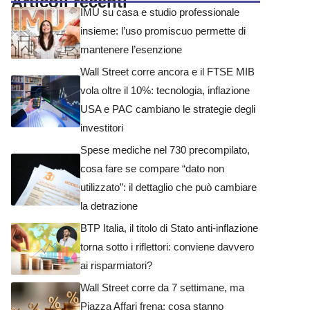
Articoli recenti
IMU su casa e studio professionale
insieme: l’uso promiscuo permette di
mantenere l’esenzione
Wall Street corre ancora e il FTSE MIB
vola oltre il 10%: tecnologia, inflazione
USA e PAC cambiano le strategie degli
investitori
Spese mediche nel 730 precompilato,
cosa fare se compare “dato non
utilizzato”: il dettaglio che può cambiare
la detrazione
BTP Italia, il titolo di Stato anti-inflazione
torna sotto i riflettori: conviene davvero
ai risparmiatori?
Wall Street corre da 7 settimane, ma
Piazza Affari frena: cosa stanno