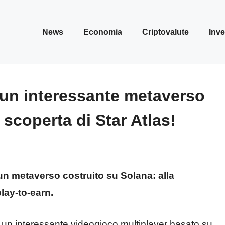
News
Economia
Criptovalute
Inve
d un interessante metaverso
 scoperta di Star Atlas!
 un metaverso costruito su Solana: alla
lay-to-earn.
, un interessante videogioco multiplayer basato su