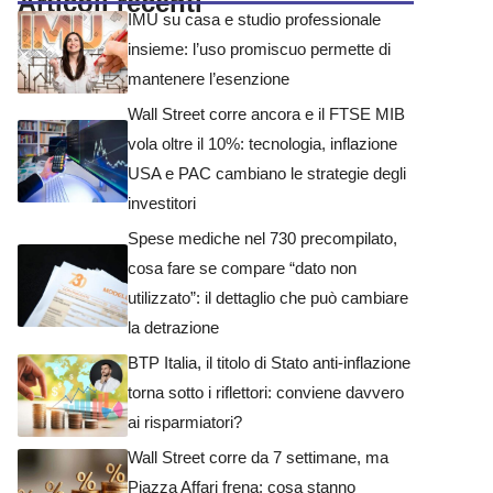
Articoli recenti
IMU su casa e studio professionale
insieme: l’uso promiscuo permette di
mantenere l’esenzione
Wall Street corre ancora e il FTSE MIB
vola oltre il 10%: tecnologia, inflazione
USA e PAC cambiano le strategie degli
investitori
Spese mediche nel 730 precompilato,
cosa fare se compare “dato non
utilizzato”: il dettaglio che può cambiare
la detrazione
BTP Italia, il titolo di Stato anti-inflazione
torna sotto i riflettori: conviene davvero
ai risparmiatori?
Wall Street corre da 7 settimane, ma
Piazza Affari frena: cosa stanno