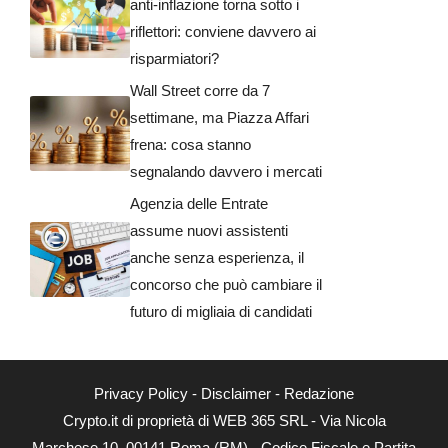
anti-inflazione torna sotto i
riflettori: conviene davvero ai
risparmiatori?
Wall Street corre da 7
settimane, ma Piazza Affari
frena: cosa stanno
segnalando davvero i mercati
Agenzia delle Entrate
assume nuovi assistenti
anche senza esperienza, il
concorso che può cambiare il
futuro di migliaia di candidati
Privacy Policy
-
Disclaimer
-
Redazione
Crypto.it di proprietà di WEB 365 SRL - Via Nicola
Marchese 10, 00141 Roma (RM) - Codice Fiscale e Partita