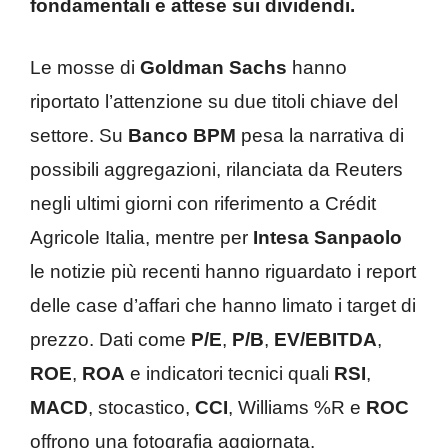
fondamentali e attese sui dividendi.
Le mosse di
Goldman Sachs
hanno
riportato l’attenzione su due titoli chiave del
settore. Su
Banco BPM
pesa la narrativa di
possibili aggregazioni, rilanciata da Reuters
negli ultimi giorni con riferimento a Crédit
Agricole Italia, mentre per
Intesa Sanpaolo
le notizie più recenti hanno riguardato i report
delle case d’affari che hanno limato i target di
prezzo. Dati come
P/E
,
P/B
,
EV/EBITDA
,
ROE
,
ROA
e indicatori tecnici quali
RSI
,
MACD
, stocastico,
CCI
, Williams %R e
ROC
offrono una fotografia aggiornata.