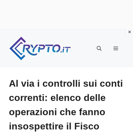
Vai
al
Menu
contenuto
Al via i controlli sui conti
correnti: elenco delle
operazioni che fanno
insospettire il Fisco