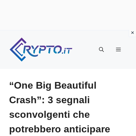
Vai
al
Menu
contenuto
“One Big Beautiful
Crash”: 3 segnali
sconvolgenti che
potrebbero anticipare