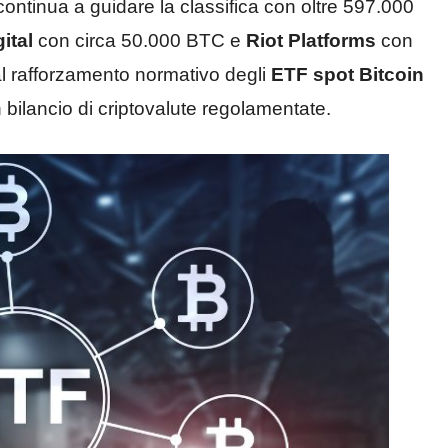
continua a guidare la classifica con oltre 597.000
ital
con circa 50.000 BTC e
Riot Platforms
con
l rafforzamento normativo degli
ETF spot Bitcoin
 in bilancio di criptovalute regolamentate.