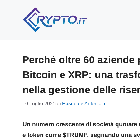
Vai
al
contenuto
Perché oltre 60 aziende
Bitcoin e XRP: una tras
nella gestione delle rise
10 Luglio 2025
di
Pasquale Antoniacci
Un numero crescente di società quotate
e token come
$TRUMP
, segnando una svo