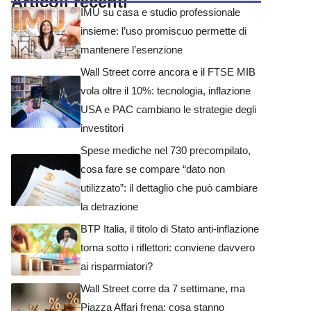
Articoli recenti
IMU su casa e studio professionale
insieme: l’uso promiscuo permette di
mantenere l’esenzione
Wall Street corre ancora e il FTSE MIB
vola oltre il 10%: tecnologia, inflazione
USA e PAC cambiano le strategie degli
investitori
Spese mediche nel 730 precompilato,
cosa fare se compare “dato non
utilizzato”: il dettaglio che può cambiare
la detrazione
BTP Italia, il titolo di Stato anti-inflazione
torna sotto i riflettori: conviene davvero
ai risparmiatori?
Wall Street corre da 7 settimane, ma
Piazza Affari frena: cosa stanno