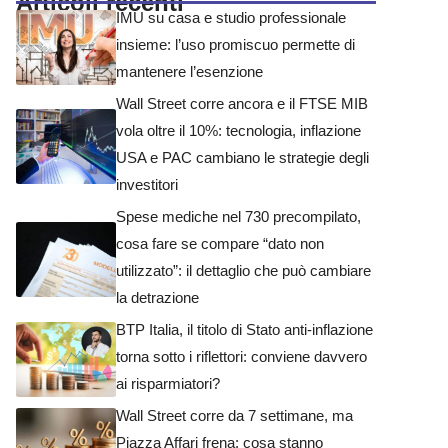
Articoli recenti
IMU su casa e studio professionale
insieme: l’uso promiscuo permette di
mantenere l’esenzione
Wall Street corre ancora e il FTSE MIB
vola oltre il 10%: tecnologia, inflazione
USA e PAC cambiano le strategie degli
investitori
Spese mediche nel 730 precompilato,
cosa fare se compare “dato non
utilizzato”: il dettaglio che può cambiare
la detrazione
BTP Italia, il titolo di Stato anti-inflazione
torna sotto i riflettori: conviene davvero
ai risparmiatori?
Wall Street corre da 7 settimane, ma
Piazza Affari frena: cosa stanno