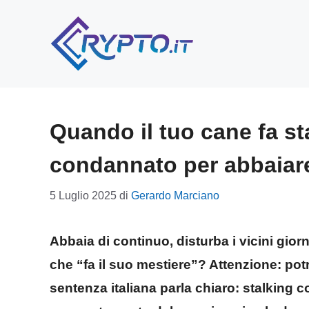
Vai
al
contenuto
Quando il tuo cane fa st
condannato per abbaiar
5 Luglio 2025
di
Gerardo Marciano
Abbaia di continuo, disturba i vicini gior
che “fa il suo mestiere”? Attenzione: potr
sentenza italiana parla chiaro: stalking