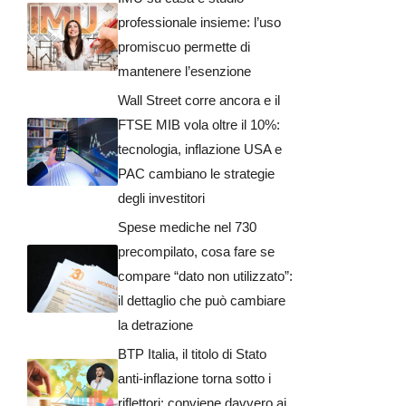
professionale insieme: l’uso
promiscuo permette di
mantenere l’esenzione
Wall Street corre ancora e il
FTSE MIB vola oltre il 10%:
tecnologia, inflazione USA e
PAC cambiano le strategie
degli investitori
Spese mediche nel 730
precompilato, cosa fare se
compare “dato non utilizzato”:
il dettaglio che può cambiare
la detrazione
BTP Italia, il titolo di Stato
anti-inflazione torna sotto i
riflettori: conviene davvero ai