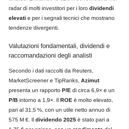
radar di molti investitori per i loro
dividendi
elevati
e per i segnali tecnici che mostrano
tendenze divergenti.
Valutazioni fondamentali, dividendi e
raccomandazioni degli analisti
Secondo i dati raccolti da Reuters,
MarketScreener e TipRanks,
Azimut
presenta un rapporto
P/E
di circa 6,9× e un
P/B
intorno a 1,9×. Il
ROE
è molto elevato,
pari al 31,5 %, con un utile netto annuo di
575 M €. Il
dividendo 2025
è stato pari a