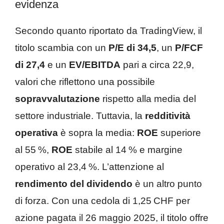
evidenza
Secondo quanto riportato da TradingView, il
titolo scambia con un
P/E di 34,5
, un
P/FCF
di 27,4
e un
EV/EBITDA
pari a circa 22,9,
valori che riflettono una possibile
sopravvalutazione
rispetto alla media del
settore industriale. Tuttavia, la
redditività
operativa
è sopra la media:
ROE
superiore
al 55 %,
ROE
stabile al 14 % e margine
operativo al 23,4 %. L’attenzione al
rendimento del dividendo
è un altro punto
di forza. Con una cedola di 1,25 CHF per
azione pagata il 26 maggio 2025, il titolo offre