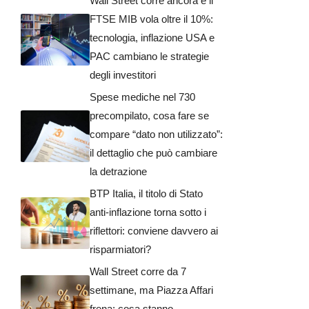
Wall Street corre ancora e il
FTSE MIB vola oltre il 10%:
tecnologia, inflazione USA e
PAC cambiano le strategie
degli investitori
Spese mediche nel 730
precompilato, cosa fare se
compare “dato non utilizzato”:
il dettaglio che può cambiare
la detrazione
BTP Italia, il titolo di Stato
anti-inflazione torna sotto i
riflettori: conviene davvero ai
risparmiatori?
Wall Street corre da 7
settimane, ma Piazza Affari
frena: cosa stanno