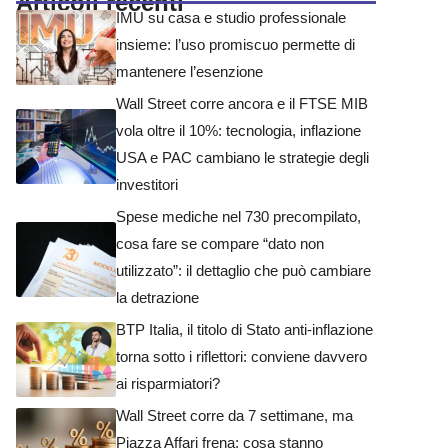
Articoli recenti
IMU su casa e studio professionale
insieme: l’uso promiscuo permette di
mantenere l’esenzione
Wall Street corre ancora e il FTSE MIB
vola oltre il 10%: tecnologia, inflazione
USA e PAC cambiano le strategie degli
investitori
Spese mediche nel 730 precompilato,
cosa fare se compare “dato non
utilizzato”: il dettaglio che può cambiare
la detrazione
BTP Italia, il titolo di Stato anti-inflazione
torna sotto i riflettori: conviene davvero
ai risparmiatori?
Wall Street corre da 7 settimane, ma
Piazza Affari frena: cosa stanno