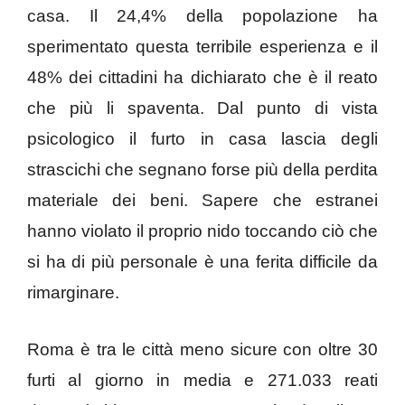
casa. Il 24,4% della popolazione ha
sperimentato questa terribile esperienza e il
48% dei cittadini ha dichiarato che è il reato
che più li spaventa. Dal punto di vista
psicologico il furto in casa lascia degli
strascichi che segnano forse più della perdita
materiale dei beni. Sapere che estranei
hanno violato il proprio nido toccando ciò che
si ha di più personale è una ferita difficile da
rimarginare.
Roma è tra le città meno sicure con oltre 30
furti al giorno in media e 271.033 reati