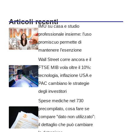
Articoli recenti
IMU su casa e studio
professionale insieme: l’uso
promiscuo permette di
mantenere l’esenzione
Wall Street corre ancora e il
FTSE MIB vola oltre il 10%:
tecnologia, inflazione USA e
PAC cambiano le strategie
degli investitori
Spese mediche nel 730
precompilato, cosa fare se
compare “dato non utilizzato”:
il dettaglio che può cambiare