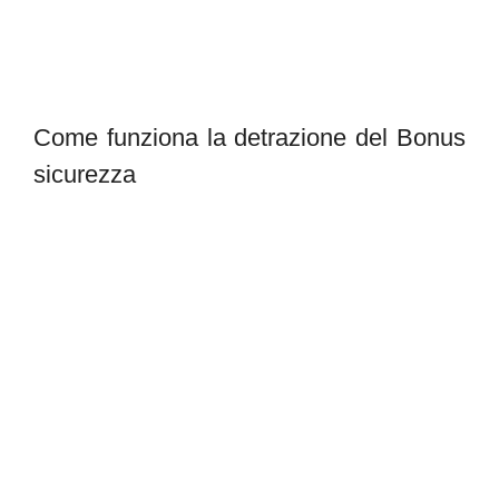
Come funziona la detrazione del Bonus
sicurezza