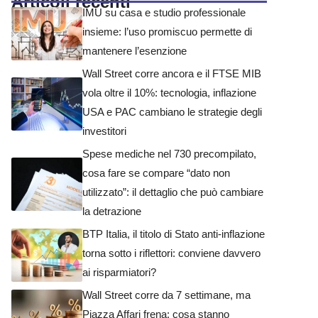
Articoli recenti
IMU su casa e studio professionale
insieme: l’uso promiscuo permette di
mantenere l’esenzione
Wall Street corre ancora e il FTSE MIB
vola oltre il 10%: tecnologia, inflazione
USA e PAC cambiano le strategie degli
investitori
Spese mediche nel 730 precompilato,
cosa fare se compare “dato non
utilizzato”: il dettaglio che può cambiare
la detrazione
BTP Italia, il titolo di Stato anti-inflazione
torna sotto i riflettori: conviene davvero
ai risparmiatori?
Wall Street corre da 7 settimane, ma
Piazza Affari frena: cosa stanno