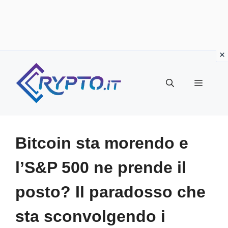
Vai
al
Menu
contenuto
Bitcoin sta morendo e
l’S&P 500 ne prende il
posto? Il paradosso che
sta sconvolgendo i