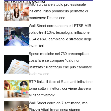
Articoli recenti
IMU su casa e studio professionale
insieme: l’uso promiscuo permette di
mantenere l’esenzione
Wall Street corre ancora e il FTSE MIB
vola oltre il 10%: tecnologia, inflazione
USA e PAC cambiano le strategie degli
investitori
Spese mediche nel 730 precompilato,
cosa fare se compare “dato non
utilizzato”: il dettaglio che può cambiare
la detrazione
BTP Italia, il titolo di Stato anti-inflazione
torna sotto i riflettori: conviene davvero
ai risparmiatori?
Wall Street corre da 7 settimane, ma
Piazza Affari frena: cosa stanno