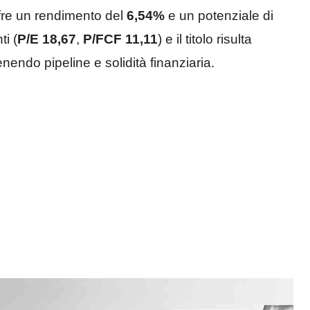
ffre un rendimento del
6,54%
e un potenziale di
ti (
P/E 18,67
,
P/FCF 11,11
) e il titolo risulta
endo pipeline e solidità finanziaria.