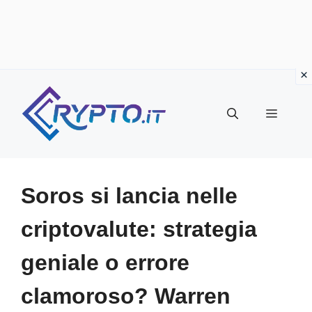
Vai
al
Menu
contenuto
Soros si lancia nelle
criptovalute: strategia
geniale o errore
clamoroso? Warren