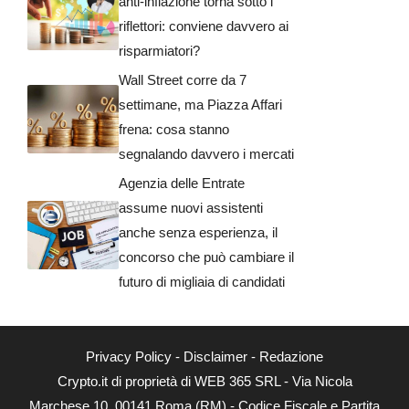
anti-inflazione torna sotto i
riflettori: conviene davvero ai
risparmiatori?
Wall Street corre da 7
settimane, ma Piazza Affari
frena: cosa stanno
segnalando davvero i mercati
Agenzia delle Entrate
assume nuovi assistenti
anche senza esperienza, il
concorso che può cambiare il
futuro di migliaia di candidati
Privacy Policy
-
Disclaimer
-
Redazione
Crypto.it di proprietà di WEB 365 SRL - Via Nicola
Marchese 10, 00141 Roma (RM) - Codice Fiscale e Partita