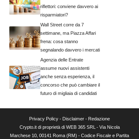
riflettori: conviene davvero ai
risparmiatori?
Wall Street corre da 7
settimane, ma Piazza Affari
frena: cosa stanno
segnalando davvero i mercati
Agenzia delle Entrate
assume nuovi assistenti
anche senza esperienza, il
concorso che può cambiare il
futuro di migliaia di candidati
Privacy Policy
-
Disclaimer
-
Redazione
Crypto.it di proprietà di WEB 365 SRL - Via Nicola
Marchese 10, 00141 Roma (RM) - Codice Fiscale e Partita