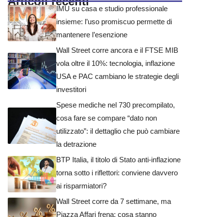
Articoli recenti
IMU su casa e studio professionale
insieme: l’uso promiscuo permette di
mantenere l’esenzione
Wall Street corre ancora e il FTSE MIB
vola oltre il 10%: tecnologia, inflazione
USA e PAC cambiano le strategie degli
investitori
Spese mediche nel 730 precompilato,
cosa fare se compare “dato non
utilizzato”: il dettaglio che può cambiare
la detrazione
BTP Italia, il titolo di Stato anti-inflazione
torna sotto i riflettori: conviene davvero
ai risparmiatori?
Wall Street corre da 7 settimane, ma
Piazza Affari frena: cosa stanno