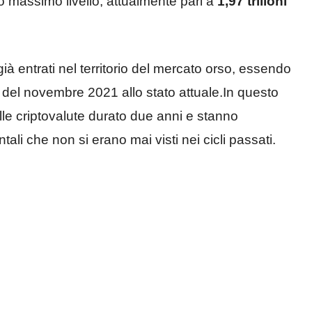
uo massimo livello, attualmente pari a
1,97 trilioni
già entrati nel territorio del mercato orso, essendo
i del novembre 2021 allo stato attuale.In questo
e criptovalute durato due anni e stanno
li che non si erano mai visti nei cicli passati.