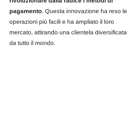
rivoluzionare dalla radice i metodi di
pagamento
. Questa innovazione ha reso le
operazioni più facili e ha ampliato il loro
mercato, attirando una clientela diversificata
da tutto il mondo.