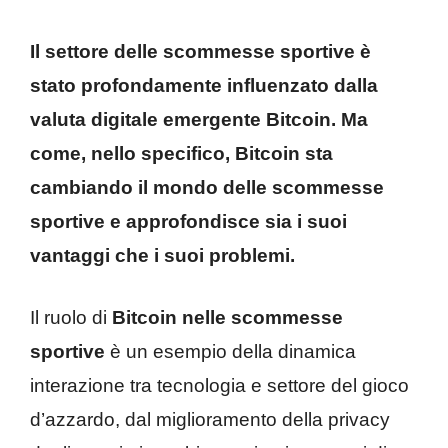
Il settore delle scommesse sportive è
stato profondamente influenzato dalla
valuta digitale emergente Bitcoin. Ma
come, nello specifico, Bitcoin sta
cambiando il mondo delle scommesse
sportive e approfondisce sia i suoi
vantaggi che i suoi problemi.
Il ruolo di
Bitcoin nelle scommesse
sportive
è un esempio della dinamica
interazione tra tecnologia e settore del gioco
d’azzardo, dal miglioramento della privacy