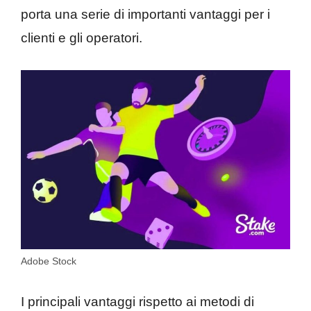
porta una serie di importanti vantaggi per i
clienti e gli operatori.
Adobe Stock
I principali vantaggi rispetto ai metodi di