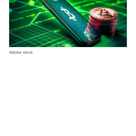
Adobe stock