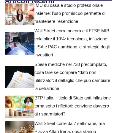
Articoli recenti
IMU su casa e studio professionale
insieme: l’uso promiscuo permette di
mantenere l’esenzione
Wall Street corre ancora e il FTSE MIB
vola oltre il 10%: tecnologia, inflazione
USA e PAC cambiano le strategie degli
investitori
Spese mediche nel 730 precompilato,
cosa fare se compare “dato non
utilizzato”: il dettaglio che può cambiare
la detrazione
BTP Italia, il titolo di Stato anti-inflazione
torna sotto i riflettori: conviene davvero
ai risparmiatori?
Wall Street corre da 7 settimane, ma
Piazza Affari frena: cosa stanno