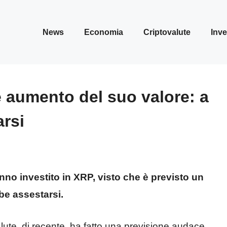
News
Economia
Criptovalute
Inve
 aumento del suo valore: a
rsi
anno investito in XRP, visto che è previsto un
be assestarsi.
valute, di recente, ha fatto una previsione audace