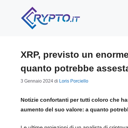
Vai
al
contenuto
XRP, previsto un enorme
quanto potrebbe assesta
3 Gennaio 2024
di
Loris Porciello
Notizie confortanti per tutti coloro che h
aumento del suo valore: a quanto potreb
Le ultime proiezioni di un analista di cripto