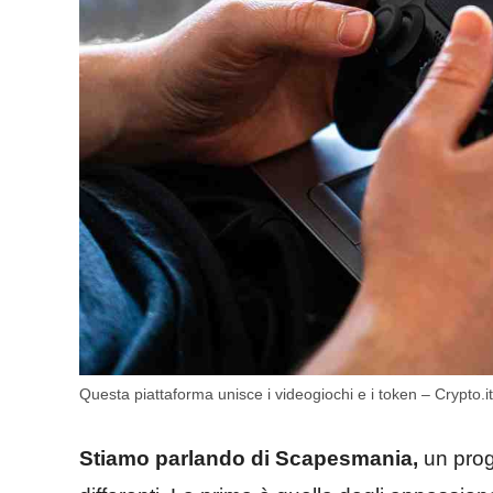
Questa piattaforma unisce i videogiochi e i token – Crypto.it
Stiamo parlando di Scapesmania,
un proge