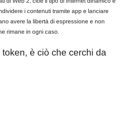
ti di Web 2, cioè il tipo di Internet dinamico e
dividere i contenuti tramite app e lanciare
ano avere la libertà di espressione e non
one rimane in ogni caso.
 token, è ciò che cerchi da