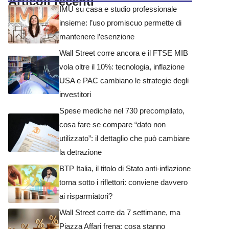
Articoli recenti
IMU su casa e studio professionale
insieme: l’uso promiscuo permette di
mantenere l’esenzione
Wall Street corre ancora e il FTSE MIB
vola oltre il 10%: tecnologia, inflazione
USA e PAC cambiano le strategie degli
investitori
Spese mediche nel 730 precompilato,
cosa fare se compare “dato non
utilizzato”: il dettaglio che può cambiare
la detrazione
BTP Italia, il titolo di Stato anti-inflazione
torna sotto i riflettori: conviene davvero
ai risparmiatori?
Wall Street corre da 7 settimane, ma
Piazza Affari frena: cosa stanno