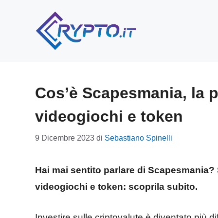
Vai
al
contenuto
Cos’è Scapesmania, la p
videogiochi e token
9 Dicembre 2023
di
Sebastiano Spinelli
Hai mai sentito parlare di Scapesmania? S
videogiochi e token: scoprila subito.
Investire sulle criptovalute è diventato più 