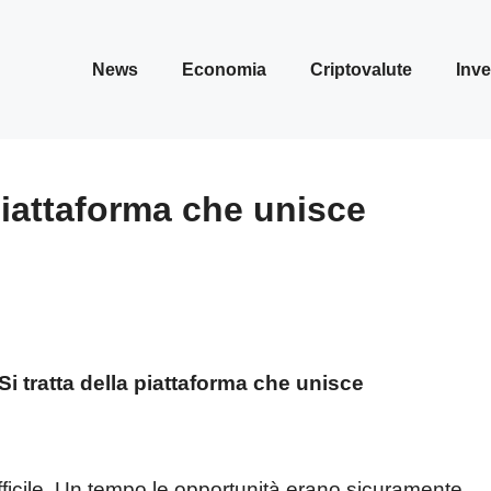
News
Economia
Criptovalute
Inve
iattaforma che unisce
i tratta della piattaforma che unisce
difficile. Un tempo le opportunità erano sicuramente