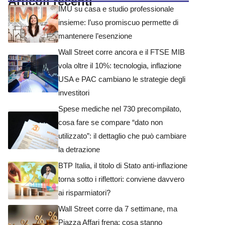
Articoli recenti
IMU su casa e studio professionale
insieme: l’uso promiscuo permette di
mantenere l’esenzione
Wall Street corre ancora e il FTSE MIB
vola oltre il 10%: tecnologia, inflazione
USA e PAC cambiano le strategie degli
investitori
Spese mediche nel 730 precompilato,
cosa fare se compare “dato non
utilizzato”: il dettaglio che può cambiare
la detrazione
BTP Italia, il titolo di Stato anti-inflazione
torna sotto i riflettori: conviene davvero
ai risparmiatori?
Wall Street corre da 7 settimane, ma
Piazza Affari frena: cosa stanno