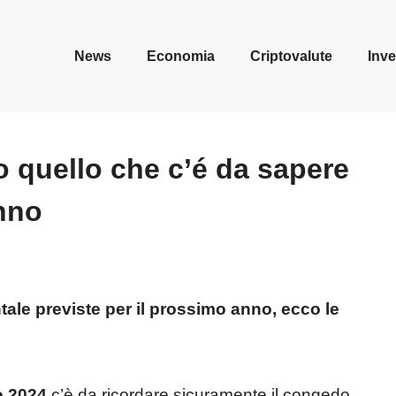
News
Economia
Criptovalute
Inve
o quello che c’é da sapere
anno
tale previste per il prossimo anno, ecco le
o 2024
c’è da ricordare sicuramente il congedo