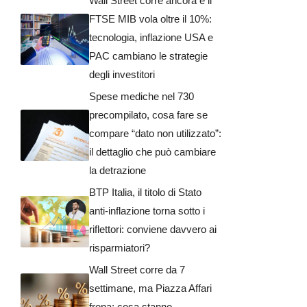
Wall Street corre ancora e il
FTSE MIB vola oltre il 10%:
tecnologia, inflazione USA e
PAC cambiano le strategie
degli investitori
Spese mediche nel 730
precompilato, cosa fare se
compare “dato non utilizzato”:
il dettaglio che può cambiare
la detrazione
BTP Italia, il titolo di Stato
anti-inflazione torna sotto i
riflettori: conviene davvero ai
risparmiatori?
Wall Street corre da 7
settimane, ma Piazza Affari
frena: cosa stanno