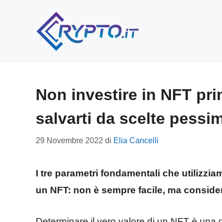
Vai
al
contenuto
Non investire in NFT pri
salvarti da scelte pessi
29 Novembre 2022
di
Elia Cancelli
I tre parametri fondamentali che utilizzi
un NFT: non è sempre facile, ma conside
Determinare il vero valore di un NFT è una del