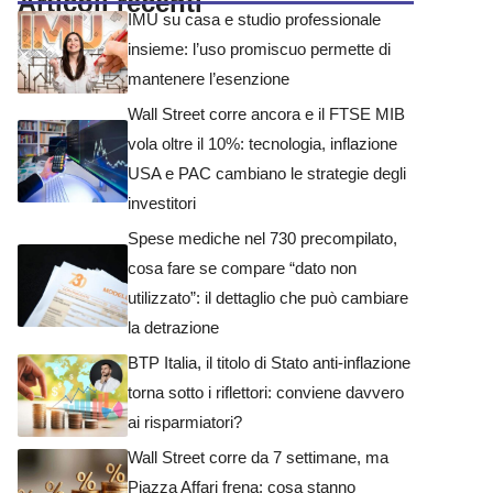
Articoli recenti
IMU su casa e studio professionale
insieme: l’uso promiscuo permette di
mantenere l’esenzione
Wall Street corre ancora e il FTSE MIB
vola oltre il 10%: tecnologia, inflazione
USA e PAC cambiano le strategie degli
investitori
Spese mediche nel 730 precompilato,
cosa fare se compare “dato non
utilizzato”: il dettaglio che può cambiare
la detrazione
BTP Italia, il titolo di Stato anti-inflazione
torna sotto i riflettori: conviene davvero
ai risparmiatori?
Wall Street corre da 7 settimane, ma
Piazza Affari frena: cosa stanno