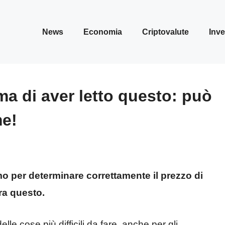
News
Economia
Criptovalute
Inve
ma di aver letto questo: può
me!
amo per determinare correttamente il prezzo di
ra questo.
le cose più difficili da fare, anche per gli