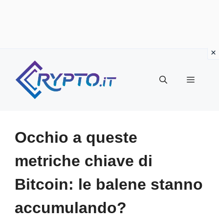
Vai
al
Menu
contenuto
Occhio a queste
metriche chiave di
Bitcoin: le balene stanno
accumulando?