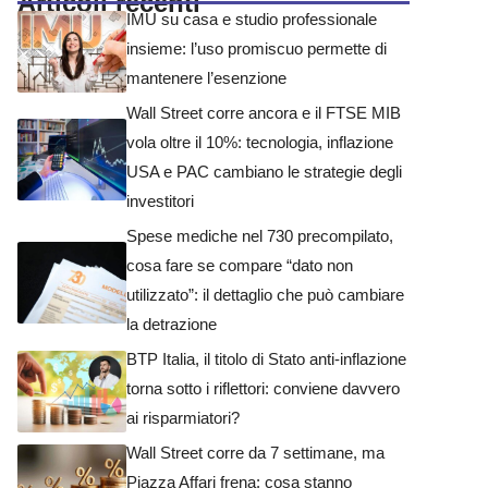
Articoli recenti
IMU su casa e studio professionale
insieme: l’uso promiscuo permette di
mantenere l’esenzione
Wall Street corre ancora e il FTSE MIB
vola oltre il 10%: tecnologia, inflazione
USA e PAC cambiano le strategie degli
investitori
Spese mediche nel 730 precompilato,
cosa fare se compare “dato non
utilizzato”: il dettaglio che può cambiare
la detrazione
BTP Italia, il titolo di Stato anti-inflazione
torna sotto i riflettori: conviene davvero
ai risparmiatori?
Wall Street corre da 7 settimane, ma
Piazza Affari frena: cosa stanno