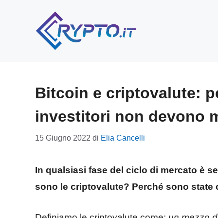
Vai
al
contenuto
Bitcoin e criptovalute: p
investitori non devono 
15 Giugno 2022
di
Elia Cancelli
In qualsiasi fase del ciclo di mercato è 
sono le criptovalute? Perché sono state 
Definiamo le criptovalute come:
un mezzo di 