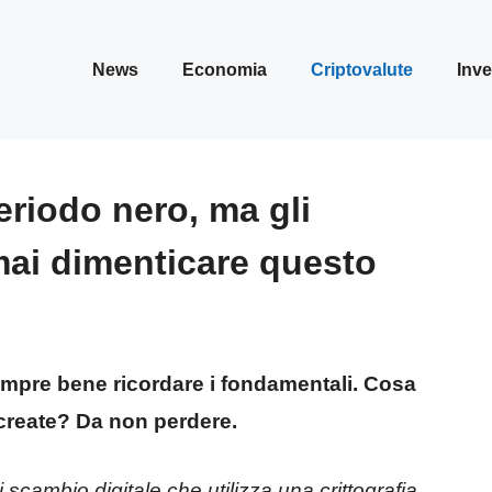
News
Economia
Criptovalute
Inve
eriodo nero, ma gli
mai dimenticare questo
sempre bene ricordare i fondamentali. Cosa
create? Da non perdere.
scambio digitale che utilizza una crittografia