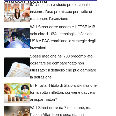
Articoli recenti
IMU su casa e studio professionale
insieme: l’uso promiscuo permette di
mantenere l’esenzione
Wall Street corre ancora e il FTSE MIB
vola oltre il 10%: tecnologia, inflazione
USA e PAC cambiano le strategie degli
investitori
Spese mediche nel 730 precompilato,
cosa fare se compare “dato non
utilizzato”: il dettaglio che può cambiare
la detrazione
BTP Italia, il titolo di Stato anti-inflazione
torna sotto i riflettori: conviene davvero
ai risparmiatori?
Wall Street corre da 7 settimane, ma
Piazza Affari frena: cosa stanno