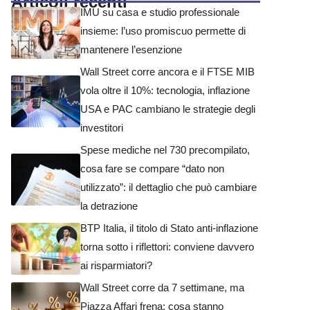
Articoli recenti
IMU su casa e studio professionale
insieme: l’uso promiscuo permette di
mantenere l’esenzione
Wall Street corre ancora e il FTSE MIB
vola oltre il 10%: tecnologia, inflazione
USA e PAC cambiano le strategie degli
investitori
Spese mediche nel 730 precompilato,
cosa fare se compare “dato non
utilizzato”: il dettaglio che può cambiare
la detrazione
BTP Italia, il titolo di Stato anti-inflazione
torna sotto i riflettori: conviene davvero
ai risparmiatori?
Wall Street corre da 7 settimane, ma
Piazza Affari frena: cosa stanno